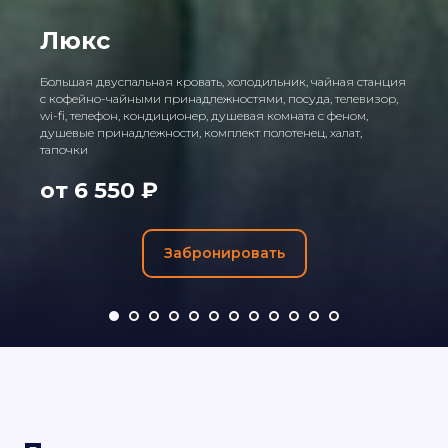
Люкс
Большая двуспальная кровать, холодильник, чайная станция
с кофейно-чайными принадлежностями, посуда, телевизор,
wi-fi, телефон, кондиционер, душевая комната с феном,
душевые принадлежности, комплект полотенец, халат,
тапочки
от 6 550 ₽
Забронировать